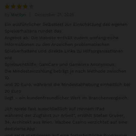
by
Marilyn
December 21, 2025
Rated
4
out of 5
Ein ausführlicher Selbsttest zur Einschätzung des eigenen
Spielverhaltens rundet das
Angebot ab. Die Website enthält zudem umfangreiche
Informationen zu den Anzeichen problematischen
Spielverhaltens und direkte Links zu Hilfsorganisationen
wie
Spielsuchthilfe, GamCare und Gamblers Anonymous.
Die Mindesteinzahlung beträgt je nach Methode zwischen
10
und 20 Euro, während die Mindestabhebung einheitlich bei
20 Euro
liegt – ein kundenfreundlicher Wert im Branchenvergleich.
„Ich spiele fast ausschließlich auf meinem iPad
während der Zugfahrt zur Arbeit“, erzählt Stefan Gruber,
34, Architekt aus Wien. Wazbee Casino verzichtet auf eine
dedizierte App
und setzt stattdessen auf eine fortschrittliche Progressive