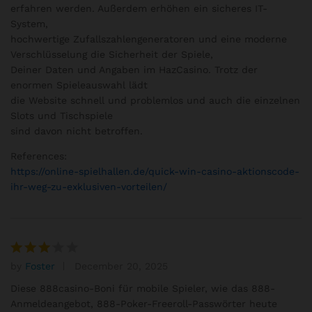
erfahren werden. Außerdem erhöhen ein sicheres IT-
System,
hochwertige Zufallszahlengeneratoren und eine moderne
Verschlüsselung die Sicherheit der Spiele,
Deiner Daten und Angaben im HazCasino. Trotz der
enormen Spieleauswahl lädt
die Website schnell und problemlos und auch die einzelnen
Slots und Tischspiele
sind davon nicht betroffen.
References:
https://online-spielhallen.de/quick-win-casino-aktionscode-
ihr-weg-zu-exklusiven-vorteilen/
by
Foster
December 20, 2025
Rated
3
out
Diese 888casino-Boni für mobile Spieler, wie das 888-
of 5
Anmeldeangebot, 888-Poker-Freeroll-Passwörter heute