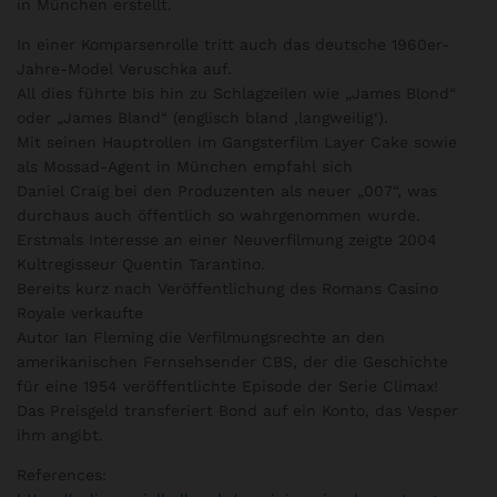
in München erstellt.
In einer Komparsenrolle tritt auch das deutsche 1960er-
Jahre-Model Veruschka auf.
All dies führte bis hin zu Schlagzeilen wie „James Blond“
oder „James Bland“ (englisch bland ‚langweilig‘).
Mit seinen Hauptrollen im Gangsterfilm Layer Cake sowie
als Mossad-Agent in München empfahl sich
Daniel Craig bei den Produzenten als neuer „007“, was
durchaus auch öffentlich so wahrgenommen wurde.
Erstmals Interesse an einer Neuverfilmung zeigte 2004
Kultregisseur Quentin Tarantino.
Bereits kurz nach Veröffentlichung des Romans Casino
Royale verkaufte
Autor Ian Fleming die Verfilmungsrechte an den
amerikanischen Fernsehsender CBS, der die Geschichte
für eine 1954 veröffentlichte Episode der Serie Climax!
Das Preisgeld transferiert Bond auf ein Konto, das Vesper
ihm angibt.
References: