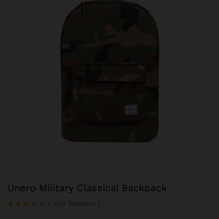
Unero Military Classical Backpack
(
290
Reviews
)
Rated
94