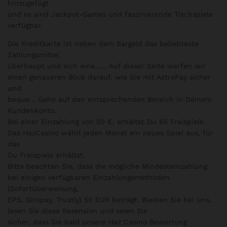
e
hinzugefügt
d
und es sind Jackpot-Games und faszinierende Tischspiele
1
verfügbar.
o
Die Kreditkarte ist neben dem Bargeld das beliebteste
ut
Zahlungsmittel
of
überhaupt und sich eine…… Auf dieser Seite werfen wir
5
einen genaueren Blick darauf, wie Sie mit AstroPay sicher
und
beque… Gehe auf den entsprechenden Bereich in Deinem
Kundenkonto.
Bei einer Einzahlung von 50 €, erhältst Du 65 Freispiele.
Das HazCasino wählt jeden Monat ein neues Spiel aus, für
das
Du Freispiele erhältst.
Bitte beachten Sie, dass die mögliche Mindesteinzahlung
bei einigen verfügbaren Einzahlungsmethoden
(Sofortüberweisung,
EPS, Giropay, Trustly) 50 EUR beträgt. Bleiben Sie bei uns,
lesen Sie diese Rezension und seien Sie
sicher, dass Sie bald unsere Haz Casino Bewertung