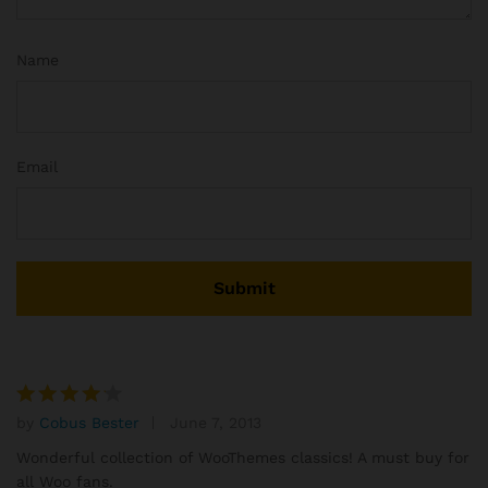
Name
Email
by
Cobus Bester
June 7, 2013
Rated
4
out of 5
Wonderful collection of WooThemes classics! A must buy for
all Woo fans.