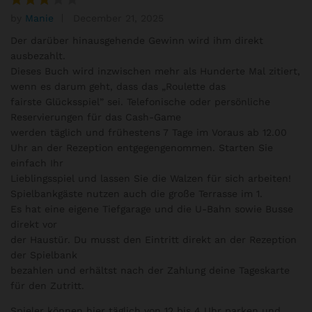
by
Manie
December 21, 2025
Rated
3
out
Der darüber hinausgehende Gewinn wird ihm direkt
of 5
ausbezahlt.
Dieses Buch wird inzwischen mehr als Hunderte Mal zitiert,
wenn es darum geht, dass das „Roulette das
fairste Glücksspiel” sei. Telefonische oder persönliche
Reservierungen für das Cash-Game
werden täglich und frühestens 7 Tage im Voraus ab 12.00
Uhr an der Rezeption entgegengenommen. Starten Sie
einfach Ihr
Lieblingsspiel und lassen Sie die Walzen für sich arbeiten!
Spielbankgäste nutzen auch die große Terrasse im 1.
Es hat eine eigene Tiefgarage und die U-Bahn sowie Busse
direkt vor
der Haustür. Du musst den Eintritt direkt an der Rezeption
der Spielbank
bezahlen und erhältst nach der Zahlung deine Tageskarte
für den Zutritt.
Spieler können hier täglich von 12 bis 4 Uhr parken und