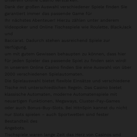
o
Dank der großen Auswahl verschiedener Spiele finden Sie
ut
garantiert immer das passende Game für
of
Ihr nächstes Abenteuer! Hierzu zählen unter anderem
5
Videopoker und Online Tischsspiele wie Roulette, BlackJack
und
Baccarat. Dadurch stehen ausreichend Spiele zur
Verfügung,
um mit gutem Gewissen behaupten zu können, dass hier
für jeden Spieler das passende Spiel zu finden sein wird!
In unserem Online Casino finden Sie eine Auswahl von über
2000 verschiedenen Spielautomaten.
Die Spielauswahl bietet flexible Einsätze und verschiedene
Tische mit unterschiedlichen Regeln. Das Casino bietet
klassische Automaten, moderne Automatenspiele mit
neuartigen Funktionen, Megaways, Cluster-Pay-Games
oder auch Bonus-Buy-Slots. Bei HitnSpin kannst du nicht
nur Slots spielen – auch Sportwetten sind fester
Bestandteil des
Angebots.
Tischspiele waren lange Zeit das Herz von Casinos und