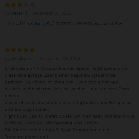
by
Peter
December 21, 2025
Rated
3
out
، اغلب با نام Mutant CreaKong شناخته می‌شود.
کراتین موتانت
of 5
by
Elisabeth
December 21, 2025
Rated
5
out of 5
In den Dama NV Casinos können Spieler legal spielen, da
diese eine gültige Lizenz einer Regulierungsbehörde
besitzen. So könnt ihr ohne den Download einer App
in einer webbasierten Version spielen. Laut unseren Tests
besteht
dieser oftmals aus kombinierten Angeboten aus Freispielen
und Bonusguthaben.
Fight Club Casino bietet Spiele von mehreren Anbietern wie
iSoftBet, NextGen, Microgaming und NetEnt.
Die Plattform bietet großzügige Promotionen, ein
Treueprogramm und