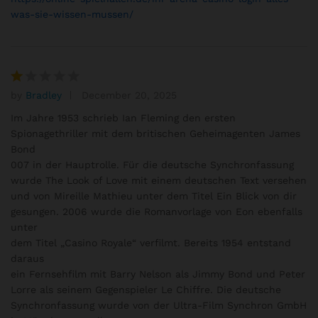
was-sie-wissen-mussen/
by
Bradley
December 20, 2025
R
at
Im Jahre 1953 schrieb Ian Fleming den ersten
e
Spionagethriller mit dem britischen Geheimagenten James
d
Bond
1
007 in der Hauptrolle. Für die deutsche Synchronfassung
o
wurde The Look of Love mit einem deutschen Text versehen
ut
und von Mireille Mathieu unter dem Titel Ein Blick von dir
of
gesungen. 2006 wurde die Romanvorlage von Eon ebenfalls
5
unter
dem Titel „Casino Royale“ verfilmt. Bereits 1954 entstand
daraus
ein Fernsehfilm mit Barry Nelson als Jimmy Bond und Peter
Lorre als seinem Gegenspieler Le Chiffre. Die deutsche
Synchronfassung wurde von der Ultra-Film Synchron GmbH