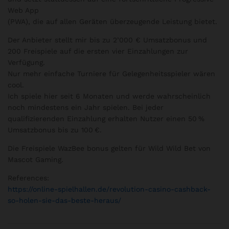
Web App
(PWA), die auf allen Geräten überzeugende Leistung bietet.
Der Anbieter stellt mir bis zu 2’000 € Umsatzbonus und
200 Freispiele auf die ersten vier Einzahlungen zur
Verfügung.
Nur mehr einfache Turniere für Gelegenheitsspieler wären
cool.
Ich spiele hier seit 6 Monaten und werde wahrscheinlich
noch mindestens ein Jahr spielen. Bei jeder
qualifizierenden Einzahlung erhalten Nutzer einen 50 %
Umsatzbonus bis zu 100 €.
Die Freispiele WazBee bonus gelten für Wild Wild Bet von
Mascot Gaming.
References:
https://online-spielhallen.de/revolution-casino-cashback-
so-holen-sie-das-beste-heraus/