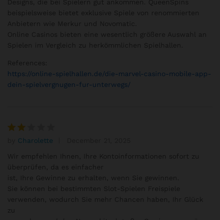
Designs, die bei Spielern gut ankommen. QueenSpins
beispielsweise bietet exklusive Spiele von renommierten
Anbietern wie Merkur und Novomatic.
Online Casinos bieten eine wesentlich größere Auswahl an
Spielen im Vergleich zu herkömmlichen Spielhallen.
References:
https://online-spielhallen.de/die-marvel-casino-mobile-app-
dein-spielvergnugen-fur-unterwegs/
by
Charolette
December 21, 2025
Rat
ed
Wir empfehlen Ihnen, Ihre Kontoinformationen sofort zu
2
überprüfen, da es einfacher
out
ist, Ihre Gewinne zu erhalten, wenn Sie gewinnen.
of 5
Sie können bei bestimmten Slot-Spielen Freispiele
verwenden, wodurch Sie mehr Chancen haben, Ihr Glück
zu