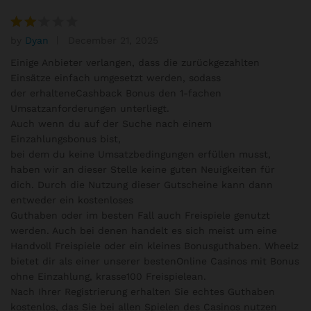
by
Dyan
December 21, 2025
Rat
ed
Einige Anbieter verlangen, dass die zurückgezahlten
2
Einsätze einfach umgesetzt werden, sodass
out
der erhalteneCashback Bonus den 1-fachen
of 5
Umsatzanforderungen unterliegt.
Auch wenn du auf der Suche nach einem
Einzahlungsbonus bist,
bei dem du keine Umsatzbedingungen erfüllen musst,
haben wir an dieser Stelle keine guten Neuigkeiten für
dich. Durch die Nutzung dieser Gutscheine kann dann
entweder ein kostenloses
Guthaben oder im besten Fall auch Freispiele genutzt
werden. Auch bei denen handelt es sich meist um eine
Handvoll Freispiele oder ein kleines Bonusguthaben. Wheelz
bietet dir als einer unserer bestenOnline Casinos mit Bonus
ohne Einzahlung, krasse100 Freispielean.
Nach Ihrer Registrierung erhalten Sie echtes Guthaben
kostenlos, das Sie bei allen Spielen des Casinos nutzen