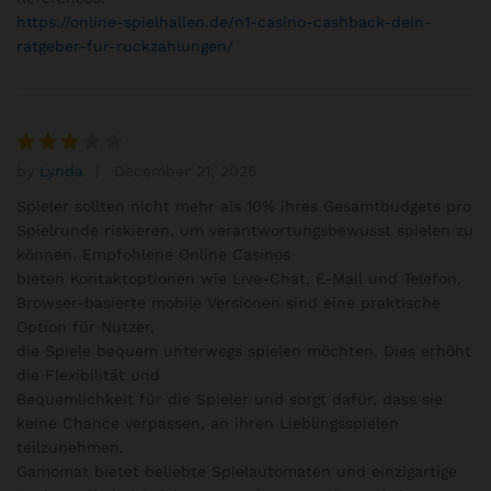
https://online-spielhallen.de/n1-casino-cashback-dein-
ratgeber-fur-ruckzahlungen/
by
Lynda
December 21, 2025
Rated
3
out
Spieler sollten nicht mehr als 10% ihres Gesamtbudgets pro
of 5
Spielrunde riskieren, um verantwortungsbewusst spielen zu
können. Empfohlene Online Casinos
bieten Kontaktoptionen wie Live-Chat, E-Mail und Telefon.
Browser-basierte mobile Versionen sind eine praktische
Option für Nutzer,
die Spiele bequem unterwegs spielen möchten. Dies erhöht
die Flexibilität und
Bequemlichkeit für die Spieler und sorgt dafür, dass sie
keine Chance verpassen, an ihren Lieblingsspielen
teilzunehmen.
Gamomat bietet beliebte Spielautomaten und einzigartige