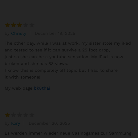
by
Christy
December 19, 2025
Rated
3
out
The other day, while I was at work, my sister stole my iPad
of 5
and tested to see if it can survive a 25 foot drop,
just so she can be a youtube sensation. My iPad is now
broken and she has 83 views.
I know this is completely off topic but I had to share
it with someone!
My web page
bk8thai
by
Kory
December 20, 2025
R
at
Es werden immer wieder neue Casinogames zur Sammlung