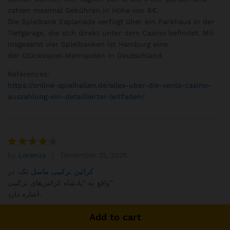
zahlen maximal Gebühren in Höhe von 6€.
Die Spielbank Esplanade verfügt über ein Parkhaus in der
Tiefgarage, die sich direkt unter dem Casino befindet. Mit
insgesamt vier Spielbanken ist Hamburg eine
der Glücksspiel-Metropolen in Deutschland.
References:
https://online-spielhallen.de/alles-uber-die-venlo-casino-
auszahlung-ein-detaillierter-leitfaden/
by
Lorenza
December 21, 2025
Rated
4
out of 5
کراتین ترکیبی ماسل تک
، در
واقع به “پادشاه کراتین‌های ترکیبی”
اشاره دارد.
Add to cart