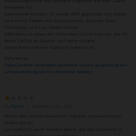
Auszahlungslimits und spezielle Angebote wie 888 Casino
Freispiele für
bestehende Kunden. Es wurde 1997 gegründet und bietet
eine breite Palette von Spieloptionen, darunter Slots,
Tischspiele und Live-Dealer-Spiele.
888casino ist eines der führenden Online-Casinos, das für
seine Vielfalt an Spielen und seine sichere,
benutzerfreundliche Plattform bekannt ist.
References:
https://online-spielhallen.de/evolve-casino-auszahlung-ein-
umfassender-guide-fur-deutsche-spieler/
by
Myrtis
December 20, 2025
R
at
Neben den allseits bekannten digitalen Spielautomaten
e
finden Sie bei
d
uns natürlich auch weitere Spiele, die das Sortiment in
1
unserem Online Casino verstärken.