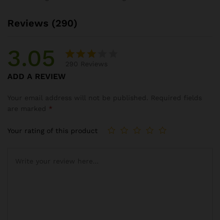
Reviews (290)
3.05
290
Reviews
Rated
94
ADD A REVIEW
3.05
out of
Your email address will not be published.
Required fields
5
are marked
*
base
d on
Your rating of this product
custo
mer
rating
s