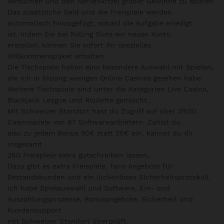
versuchen und den Nervenkitzel großer Gewinne zu spüren.
Das zusätzliche Geld und die Freispiele werden
automatisch hinzugefügt, sobald die Aufgabe erledigt
ist. Indem Sie bei Rolling Slots ein neues Konto
erstellen, können Sie sofort Ihr spezielles
Willkommenspaket erhalten.
Die Tischspiele haben eine besondere Auswahl mit Spielen,
die ich in bislang wenigen Online Casinos gesehen habe.
Weitere Tischspiele sind unter die Kategorien Live Casino,
Blackjack League und Roulette gemischt.
Mit Schweizer Standort hast du Zugriff auf über 3’400
Casinospiele von 97 Softwareanbietern. Zahlst du
also zu jedem Bonus 50€ statt 20€ ein, kannst du dir
insgesamt
260 Freispiele extra gutschreiben lassen.
Dazu gibt es extra Freispiele, faire Angebote für
Bestandskunden und ein lückenloses Sicherheitsprotokoll.
Ich habe Spielauswahl und Software, Ein- und
Auszahlungsprozesse, Bonusangebote, Sicherheit und
Kundensupport
mit Schweizer Standort überprüft.